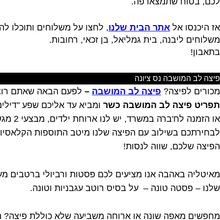
לכם, בטוח שתמצאו פה.
אז היכנסו אל
אתר הבית שלנו
, לחצו על משלוחים ותוכלו ל
משלוחים ליבנה, בית גמליאל, בן זכאי, רחובות.
בתאבון!
פיצה לב המושבה נס ציונה
מכורים לפיצה?
פיצה לב המושבה
–
לפעם הבאה שאתם רוצים
תפריט פיצה לב המושבה כשר
ומביא עד אליכם שפע "דילי
או הזמנה לח'ברה במשרד, יש לנו ארוחת ילדים, מבצעי 2 מגשי פיצות XXL + תוספת + שתייה 1.5 ליטר, פיצה ללא גלוטן ועוד.
לבחירתכם בשילוב עם הפיצה שלנו מיטב התוספות הקלאסיות ות
הפיצה שלכם, שווה לנסות!
מאיטליה באהבה אנו מציעים לכם פסטות ורביולי ברטבים מעו
שלנו – פסטה טונה – על בסיס רוטב עגבניות וטונה.
מחפשים מאפה שונה או ארוחה משביעה שלא כוללת פיצה? המטב