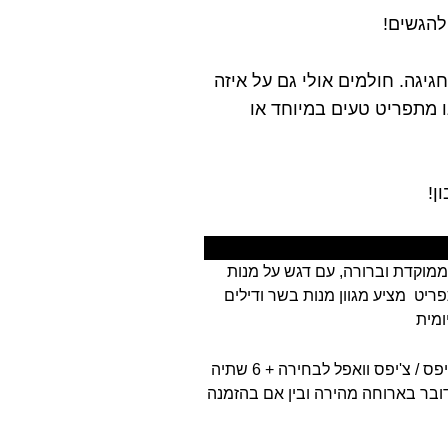
להגשים!
יגה. חולמים אולי גם על איזה
 מתפריט טעים במיוחד או
ן!
 ממוקדת וברורה, עם דגש על מנות
ריט מציע מגוון מנות בשר ודילים
ומית
ב-Beef Pack תוכלו לבחור בין מנות אישיות לבין דילים מעולים המגיעים עד דיל משושה הכולל 6 המבורגרים 200 גרם / כריך לבחירה + 6 צ'יפס / צ'יפס וואפל לבחירה + 6 שתיה
ובר בארוחה מהירה ובין אם בהזמנה